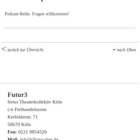
Podcast-Reihe. Fragen willkommen!
zurück zur Übersicht
nach Oben
Futur3
freies Theaterkollektiv Köln
c/o Freihandelszone
Krefelderstr. 71
50670 Köln
Fon:
0221 9854520
Mail:
info[ät]futur-drei.de