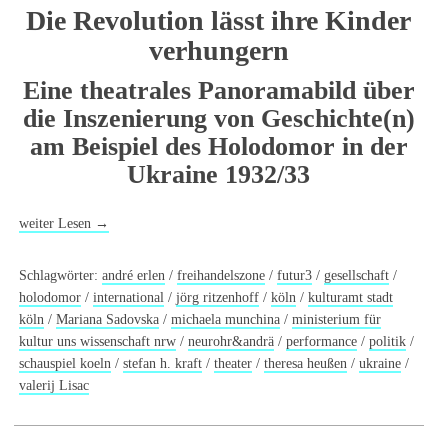
Die Revolution lässt ihre Kinder
verhungern
Eine theatrales Panoramabild über
die Inszenierung von Geschichte(n)
am Beispiel des Holodomor in der
Ukraine 1932/33
weiter Lesen
→
Schlagwörter:
andré erlen
/
freihandelszone
/
futur3
/
gesellschaft
/
holodomor
/
international
/
jörg ritzenhoff
/
köln
/
kulturamt stadt
köln
/
Mariana Sadovska
/
michaela munchina
/
ministerium für
kultur uns wissenschaft nrw
/
neurohr&andrä
/
performance
/
politik
/
schauspiel koeln
/
stefan h. kraft
/
theater
/
theresa heußen
/
ukraine
/
valerij Lisac