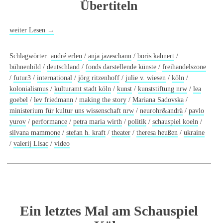
Übertiteln
weiter Lesen
→
Schlagwörter:
andré erlen
/
anja jazeschann
/
boris kahnert
/
bühnenbild
/
deutschland
/
fonds darstellende künste
/
freihandelszone
/
futur3
/
international
/
jörg ritzenhoff
/
julie v. wiesen
/
köln
/
kolonialismus
/
kulturamt stadt köln
/
kunst
/
kunststiftung nrw
/
lea
goebel
/
lev friedmann
/
making the story
/
Mariana Sadovska
/
ministerium für kultur uns wissenschaft nrw
/
neurohr&andrä
/
pavlo
yurov
/
performance
/
petra maria wirth
/
politik
/
schauspiel koeln
/
silvana mammone
/
stefan h. kraft
/
theater
/
theresa heußen
/
ukraine
/
valerij Lisac
/
video
Ein letztes Mal am Schauspiel