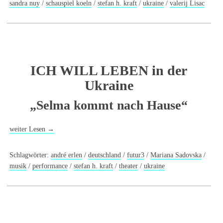
sandra nuy
/
schauspiel koeln
/
stefan h. kraft
/
ukraine
/
valerij Lisac
ICH WILL LEBEN in der
Ukraine
„Selma kommt nach Hause“
weiter Lesen
→
Schlagwörter:
andré erlen
/
deutschland
/
futur3
/
Mariana Sadovska
/
musik
/
performance
/
stefan h. kraft
/
theater
/
ukraine