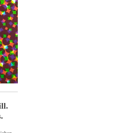
ll.
.