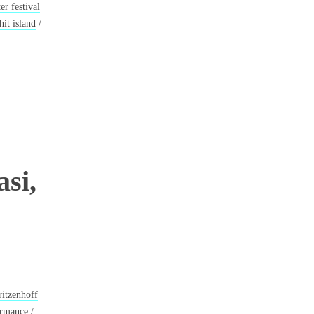
er festival
hit island
/
si,
ritzenhoff
ormance
/