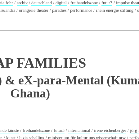
ria fohr
/
archiv
/
deutschland
/
digital
/
freihandelszone
/
futur3
/
impulse theat
hr&andrä
/
orangerie theater
/
paradies
/
performance
/
rhein energie stiftung
/
s
P FAMILIES
) & eX-para-Mental (Kuma
Ghana)
ende künste
/
freihandelszone
/
futur3
/
international
/
irene eichenberger
/
jörg 
ln
/
kunst
/
luzia schelling
/
ministerium für kultur uns wissenschaft nrw
/
perf