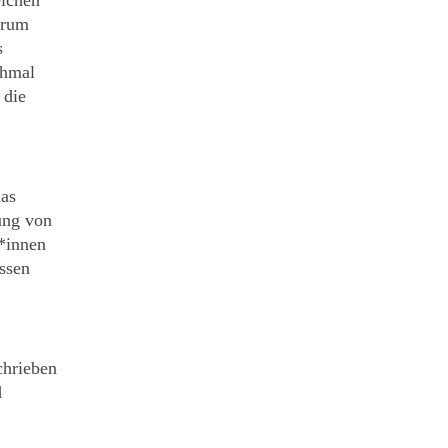
eichen
arum
s
chmal
 die
das
ung von
r*innen
ssen
chrieben
d