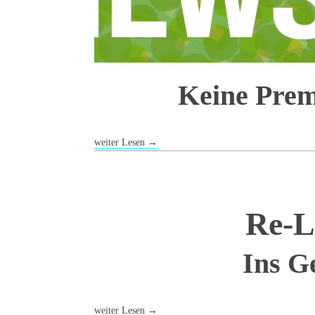
Keine Prem
weiter Lesen
→
Re-L
Ins G
weiter Lesen
→