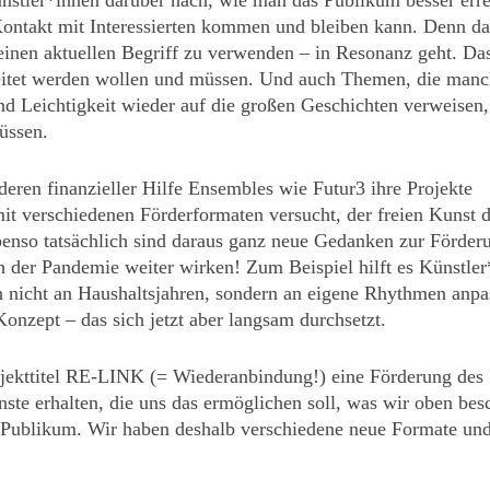
nstler*innen darüber nach, wie man das Publikum besser err
 Kontakt mit Interessierten kommen und bleiben kann. Denn d
einen aktuellen Begriff zu verwenden – in Resonanz geht. Da
rbeitet werden wollen und müssen. Und auch Themen, die man
 Leichtigkeit wieder auf die großen Geschichten verweisen,
üssen.
 deren finanzieller Hilfe Ensembles wie Futur3 ihre Projekte
mit verschiedenen Förderformaten versucht, der freien Kunst 
benso tatsächlich sind daraus ganz neue Gedanken zur Förder
ch der Pandemie weiter wirken! Zum Beispiel hilft es Künstle
n nicht an Haushaltsjahren, sondern an eigene Rhythmen anpa
onzept – das sich jetzt aber langsam durchsetzt.
jekttitel RE-LINK (= Wiederanbindung!) eine Förderung des
ste erhalten, die uns das ermöglichen soll, was wir oben bes
Publikum. Wir haben deshalb verschiedene neue Formate un