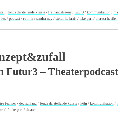
ital
/
fonds darstellende künste
/
freihandelszone
/
futur3
/
kommunikation
/
ma
 lex
/
podcast
/
re-link
/
sandra nuy
/
stefan h. kraft
/
take part
/
theresa heußen
nzept&zufall
m Futur3 – Theaterpodcas
uise fechner
/
deutschland
/
fonds darstellende künste
/
köln
/
kommunikation
/
kraft
/
take part
/
theater