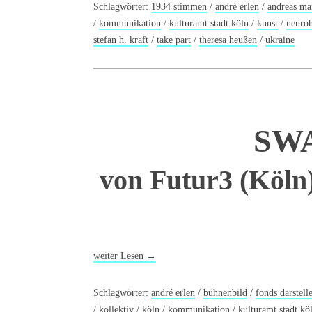
Schlagwörter:
1934 stimmen
/
andré erlen
/
andreas ma
/
kommunikation
/
kulturamt stadt köln
/
kunst
/
neuro
stefan h. kraft
/
take part
/
theresa heußen
/
ukraine
SWA
von Futur3 (Köln
weiter Lesen
→
Schlagwörter:
andré erlen
/
bühnenbild
/
fonds darstell
/
kollektiv
/
köln
/
kommunikation
/
kulturamt stadt kö