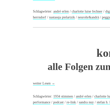
Schlagwörter:
andré erlen
/
charlotte luise fechner
/
dig
herrndorf
/
nastassja pielartzik
/
neurohr&andrä
/
peggy
ko
alle Folgen zu
weiter Lesen
→
Schlagwörter:
1934 stimmen
/
andré erlen
/
charlotte l
performance
/
podcast
/
re-link
/
sandra nuy
/
stefan h. 