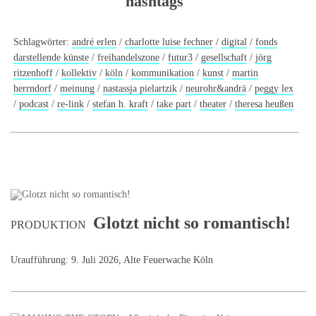
hashtags
Schlagwörter:
andré erlen
/
charlotte luise fechner
/
digital
/
fonds
darstellende künste
/
freihandelszone
/
futur3
/
gesellschaft
/
jörg
ritzenhoff
/
kollektiv
/
köln
/
kommunikation
/
kunst
/
martin
herrndorf
/
meinung
/
nastassja pielartzik
/
neurohr&andrä
/
peggy lex
/
podcast
/
re-link
/
stefan h. kraft
/
take part
/
theater
/
theresa heußen
Glotzt nicht so romantisch!
PRODUKTION
Uraufführung: 9. Juli 2026, Alte Feuerwache Köln