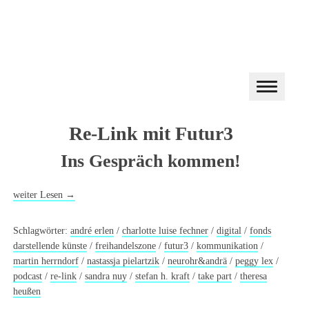
Re-Link mit Futur3
Ins Gespräch kommen!
weiter Lesen
→
Schlagwörter:
andré erlen
/
charlotte luise fechner
/
digital
/
fonds
darstellende künste
/
freihandelszone
/
futur3
/
kommunikation
/
martin herrndorf
/
nastassja pielartzik
/
neurohr&andrä
/
peggy lex
/
podcast
/
re-link
/
sandra nuy
/
stefan h. kraft
/
take part
/
theresa
heußen