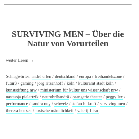
SURVIVING MEN – Über die
Natur von Vorurteilen
weiter Lesen
→
Schlagwörter:
andré erlen
/
deutschland
/
europa
/
freihandelszone
/
futur3
/
gaming
/
jörg ritzenhoff
/
köln
/
kulturamt stadt köln
/
kunststiftung nrw
/
ministerium für kultur uns wissenschaft nrw
/
nastassja pielartzik
/
neurohr&andrä
/
orangerie theater
/
peggy lex
/
performance
/
sandra nuy
/
schweiz
/
stefan h. kraft
/
surviving men
/
theresa heußen
/
toxische männlichkeit
/
valerij Lisac