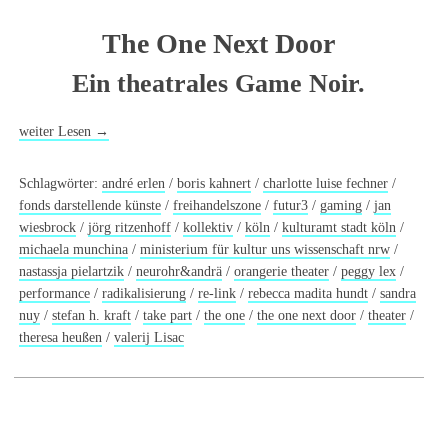
The One Next Door
Ein theatrales Game Noir.
weiter Lesen
→
Schlagwörter:
andré erlen
/
boris kahnert
/
charlotte luise fechner
/
fonds darstellende künste
/
freihandelszone
/
futur3
/
gaming
/
jan
wiesbrock
/
jörg ritzenhoff
/
kollektiv
/
köln
/
kulturamt stadt köln
/
michaela munchina
/
ministerium für kultur uns wissenschaft nrw
/
nastassja pielartzik
/
neurohr&andrä
/
orangerie theater
/
peggy lex
/
performance
/
radikalisierung
/
re-link
/
rebecca madita hundt
/
sandra
nuy
/
stefan h. kraft
/
take part
/
the one
/
the one next door
/
theater
/
theresa heußen
/
valerij Lisac