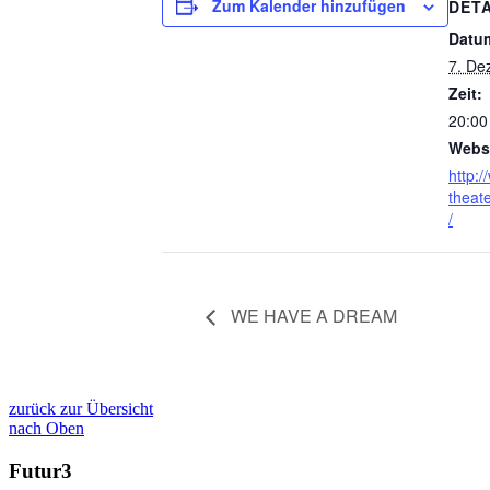
Zum Kalender hinzufügen
DETA
Datu
7. De
Zeit:
20:00
Websi
http:
theat
/
WE HAVE A DREAM
zurück zur Übersicht
nach Oben
Futur3