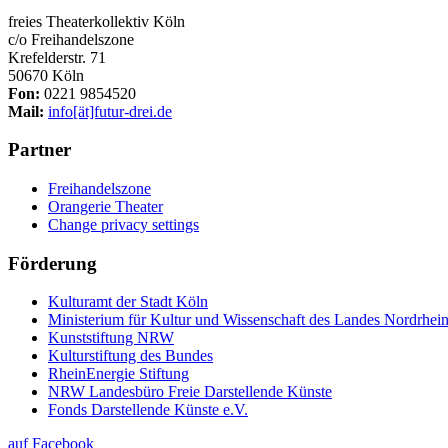
freies Theaterkollektiv Köln
c/o Freihandelszone
Krefelderstr. 71
50670 Köln
Fon:
0221 9854520
Mail:
info[ät]futur-drei.de
Partner
Freihandelszone
Orangerie Theater
Change privacy settings
Förderung
Kulturamt der Stadt Köln
Ministerium für Kultur und Wissenschaft des Landes Nordrhei
Kunststiftung NRW
Kulturstiftung des Bundes
RheinEnergie Stiftung
NRW Landesbüro Freie Darstellende Künste
Fonds Darstellende Künste e.V.
auf Facebook