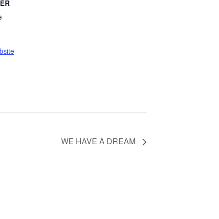
TER
e
bsite
WE HAVE A DREAM