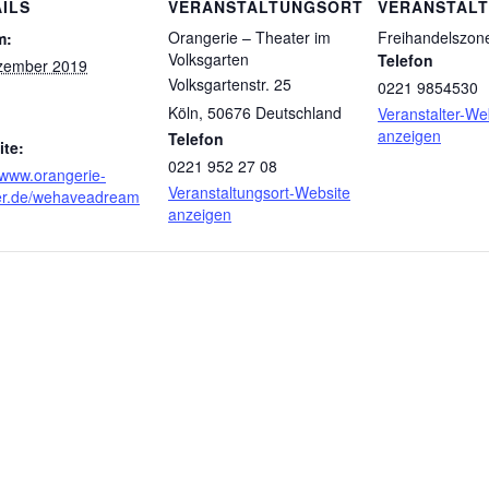
ILS
VERANSTALTUNGSORT
VERANSTAL
Orangerie – Theater im
Freihandelszon
m:
Volksgarten
Telefon
zember 2019
Volksgartenstr. 25
0221 9854530
Köln
,
50676
Deutschland
Veranstalter-We
anzeigen
Telefon
te:
0221 952 27 08
//www.orangerie-
Veranstaltungsort-Website
er.de/wehaveadream
anzeigen