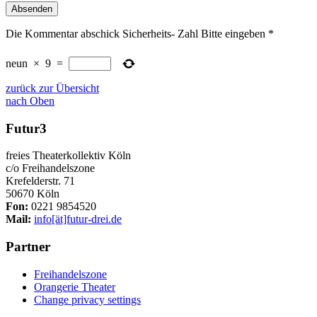
Die Kommentar abschick Sicherheits- Zahl Bitte eingeben
*
neun
×
9
=
zurück zur Übersicht
nach Oben
Futur3
freies Theaterkollektiv Köln
c/o Freihandelszone
Krefelderstr. 71
50670 Köln
Fon:
0221 9854520
Mail:
info[ät]futur-drei.de
Partner
Freihandelszone
Orangerie Theater
Change privacy settings