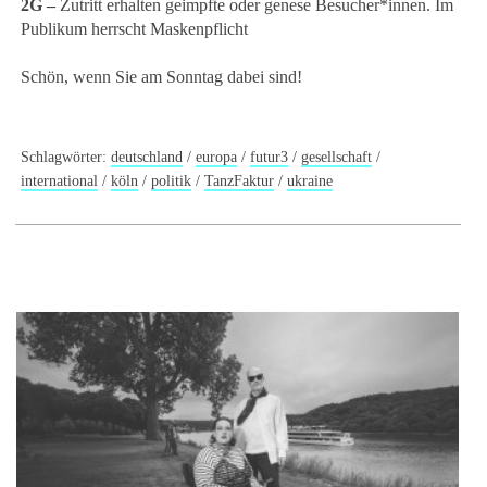
2G –
Zutritt erhalten geimpfte oder genese Besucher*innen. Im
Publikum herrscht Maskenpflicht
Schön, wenn Sie am Sonntag dabei sind!
Schlagwörter:
deutschland
/
europa
/
futur3
/
gesellschaft
/
international
/
köln
/
politik
/
TanzFaktur
/
ukraine