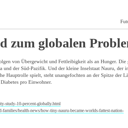
Fut
rd zum globalen Probl
lgen von Übergewicht und Fettleibigkeit als an Hunger. Die
und der Süd-Pazifik. Und der kleine Inselstaat Nauru, der i
che Hauptrolle spielt, steht unangefochten an der Spitze der L
 Diabetes pro Einwohner.
ity-study-10-p
ercent-globally.html
d-families/
health-news/how-tiny-nauru-
became-worlds-fattest-nation-